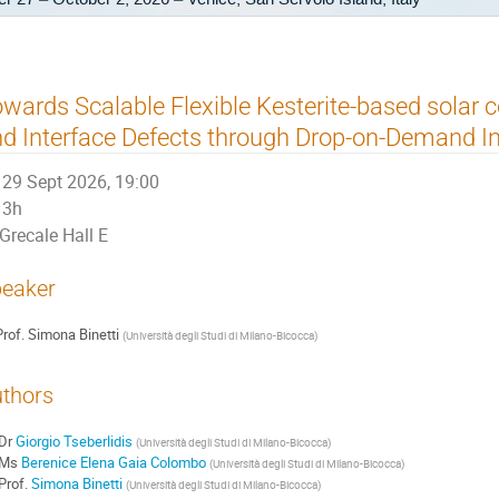
wards Scalable Flexible Kesterite-based solar c
d Interface Defects through Drop-on-Demand Ink
29 Sept 2026, 19:00
3h
Grecale Hall E
eaker
rof.
Simona Binetti
(
Università degli Studi di Milano-Bicocca
)
thors
Dr
Giorgio Tseberlidis
(
Università degli Studi di Milano-Bicocca
)
Ms
Berenice Elena Gaia Colombo
(
Università degli Studi di Milano-Bicocca
)
Prof.
Simona Binetti
(
Università degli Studi di Milano-Bicocca
)