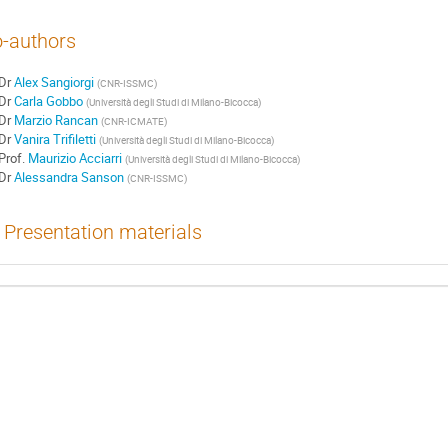
-authors
Dr
Alex Sangiorgi
(
CNR-ISSMC
)
Dr
Carla Gobbo
(
Università degli Studi di Milano-Bicocca
)
Dr
Marzio Rancan
(
CNR-ICMATE
)
Dr
Vanira Trifiletti
(
Università degli Studi di Milano-Bicocca
)
Prof.
Maurizio Acciarri
(
Università degli Studi di Milano-Bicocca
)
Dr
Alessandra Sanson
(
CNR-ISSMC
)
Presentation materials