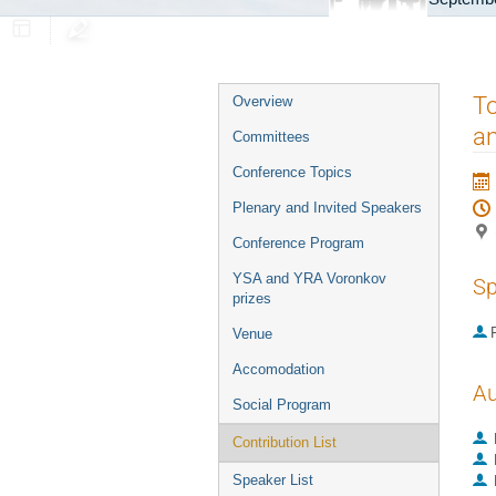
Event
To
Overview
menu
an
Committees
Conference Topics
Plenary and Invited Speakers
Conference Program
YSA and YRA Voronkov
Sp
prizes
P
Venue
Accomodation
Au
Social Program
Contribution List
Speaker List