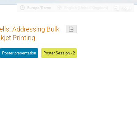
Europe/Rome
English (United Kingdom)
Login
ells: Addressing Bulk
jet Printing
Poster presentation
Poster Session - 2