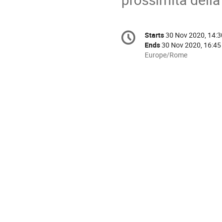
Conference
Starts
30 Nov 2020, 14:3
Date/Time
information
Ends
30 Nov 2020, 16:45
All
Europe/Rome
times
are
in
Europe/Rome