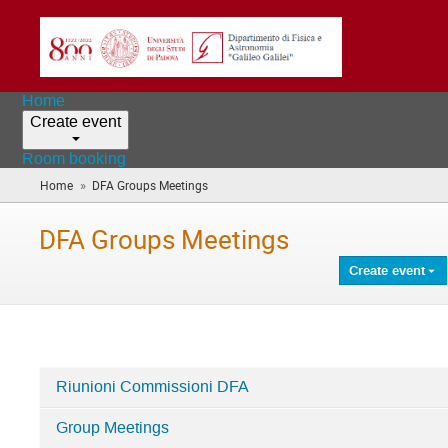
Home
Create event
Room booking
»
Home
DFA Groups Meetings
(you
are
here)
DFA Groups Meetings
Create event
Riunioni Commissioni DFA
Categories
Group Meetings
in